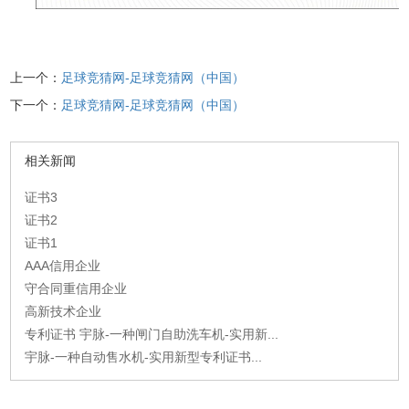
上一个：
足球竞猜网-足球竞猜网（中国）
下一个：
足球竞猜网-足球竞猜网（中国）
相关新闻
证书3
证书2
证书1
AAA信用企业
守合同重信用企业
高新技术企业
专利证书 宇脉-一种闸门自助洗车机-实用新...
宇脉-一种自动售水机-实用新型专利证书...