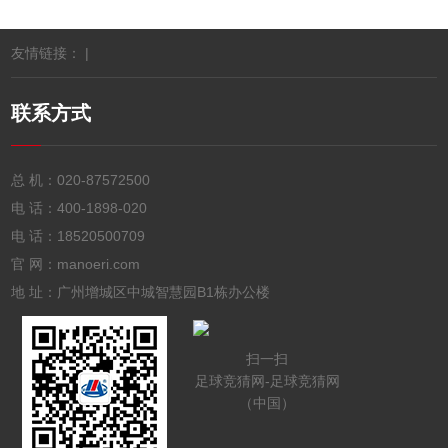
友情链接： |
联系方式
总 机：
020-87572500
电 话：
400-1898-020
电 话：
18520500709
官 网：manoeri.com
地 址：广州增城区中城智慧园B1栋办公楼
扫一扫
足球竞猜网-足球竞猜网
（中国）