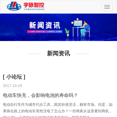
切
换
导
航
新闻资讯
[ 小论坛 ]
2017-10-28
2
电动车快充，会影响电池的寿命吗？
电动自行车作为城市代步工具，因其轻便灵活，颇有市场。但是，如
果骑在路上的电动车突然没电了怎么办？一些商家从这里看到商机，