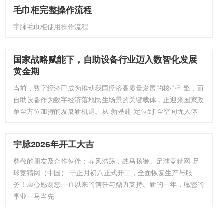
毛巾柜完整操作流程
宇脉毛巾柜使用操作流程
国家战略赋能下，自助设备行业迈入数智化发展
黄金期
当前，数字经济已成为推动我国经济高质量发展的核心引擎，而
自助设备作为数字经济落地民生场景的关键载体，正迎来国家政
策全方位加持的发展新机遇。从“新基建”定位到“全空间无人体
宇脉2026年开工大吉
尊敬的朋友及合作伙伴：春风浩荡，战马扬鞭。足球竞猜网-足
球竞猜网（中国） 于正月初八正式开工，全面恢复生产与服
务！衷心感谢您一直以来的信任与鼎力支持。新的一年，愿您的
事业一马当先