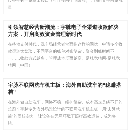
设备带有一路输出接口（可连接两个电磁阀），同时支持两路流
量
引领智慧经营新潮流：宇脉电子全渠道收款解决
方案，开启高效资金管理新时代
在移动支付时代，洗车场经营者常面临这样的困扰：申请多个收
款渠道太繁琐，不同平台的账单对账复杂，资金到账时间不
一……收款方式越多，管理成本反而越高。足球竞猜网-足球竞
猜网（中国）
宇脉不联网洗车机主板：海外自助洗车的“稳赚搭
档”
在海外做自助洗车，网络不稳、维护复杂、成本高企是绕不开的
难题？宇脉专为海外场景设计的不联网洗车机主板，用“去繁就
简”的硬核实力，让设备在无网环境下照样高效运转，成为乡
镇、