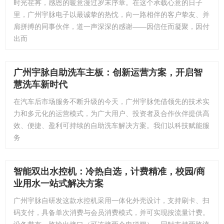
时光荏苒，感恩的暖意漫过岁末序章。在这个承载心意的日子
里，广州宇脉电子以最诚挚的热忱，向一路相伴的客户挚友、并
肩拼搏的同事伙伴，道一声深深的感谢——因信任而凝聚，因付
出而
广州宇脉自助洗车主板：创新运营方案，开启智
慧洗车新时代
在汽车后市场服务不断升级的今天，广州宇脉凭借领先的技术实
力和多元化的运营模式，为广大用户、投资者及合作伙伴提供高
效、便捷、盈利可持续的自助洗车解决方案。我们以科技赋能服
务
智能双出水控机：冷热自选，计费精准，校园/商
业用水一站式解决方案
广州宇脉自研发这款水控机采用一体化外壳设计，支持刷卡、扫
码支付，具备单次消费与会员消费模式，并可实现按流量计费。