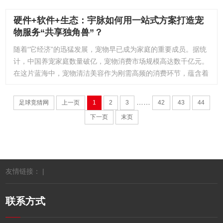
硬件+软件+生态：宇脉如何用一站式方案打造宠
物服务“共享独角兽”？
随着“它经济”的迅猛发展，宠物早已成为家庭的重要成员。据统
计，中国养宠家庭数量破亿，宠物消费市场规模高达数千亿元。
在这片蓝海中，宠物清洁美容作为刚需高频的消费环节，蕴含着
……
足球竞猜网
上一页
1
2
3
42
43
44
下一页
末页
友情链接： |
联系方式