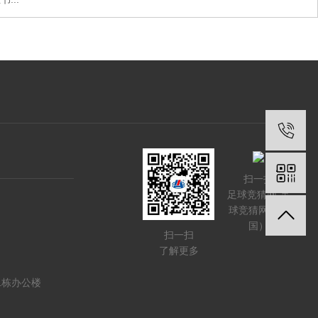
扫一扫
足球竞猜网-足
球竞猜网（中
国）
扫一扫
了解更多
1栋办公楼