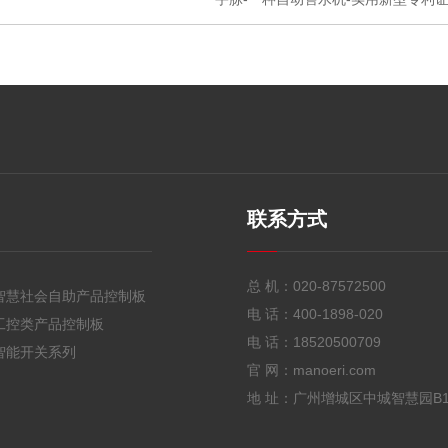
联系方式
总 机：
020-87572500
智慧社会自助产品控制板
电 话：
400-1898-020
工控类产品控制板
电 话：
18520500709
智能开关系列
官 网：manoeri.com
地 址：广州增城区中城智慧园B