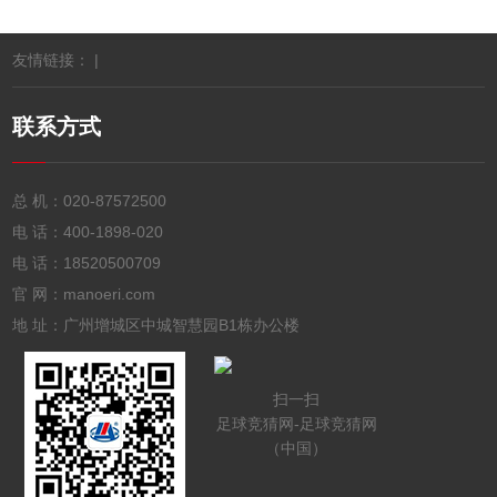
友情链接： |
联系方式
总 机：
020-87572500
电 话：
400-1898-020
电 话：
18520500709
官 网：manoeri.com
地 址：广州增城区中城智慧园B1栋办公楼
扫一扫
足球竞猜网-足球竞猜网
（中国）