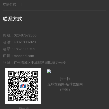
友情链接： |
联系方式
总 机：
020-87572500
电 话：
400-1898-020
电 话：
18520500709
官 网：manoeri.com
地 址：广州增城区中城智慧园B1栋办公楼
扫一扫
足球竞猜网-足球竞猜网
（中国）
扫一扫