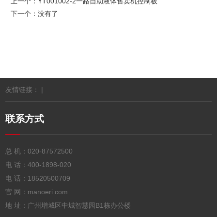
上一个：
YT001002-2一路自助液体售卖机控制板
下一个：没有了
友情链接： |
联系方式
总 机：
020-87572500
电 话：
400-1898-020
电 话：
18520500709
官 网：manoeri.com
地 址：广州增城区中城智慧园B1栋办公楼