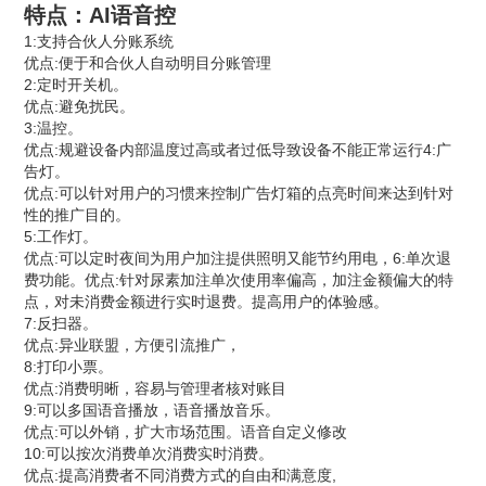
特点：AI语音控
1:支持合伙人分账系统
优点:便于和合伙人自动明目分账管理
2:定时开关机。
优点:避免扰民。
3:温控。
优点:规避设备内部温度过高或者过低导致设备不能正常运行4:广
告灯。
优点:可以针对用户的习惯来控制广告灯箱的点亮时间来达到针对
性的推广目的。
5:工作灯。
优点:可以定时夜间为用户加注提供照明又能节约用电，6:单次退
费功能。优点:针对尿素加注单次使用率偏高，加注金额偏大的特
点，对未消费金额进行实时退费。提高用户的体验感。
7:反扫器。
优点:异业联盟，方便引流推广，
8:打印小票。
优点:消费明晰，容易与管理者核对账目
9:可以多国语音播放，语音播放音乐。
优点:可以外销，扩大市场范围。语音自定义修改
10:可以按次消费单次消费实时消费。
优点:提高消费者不同消费方式的自由和满意度,