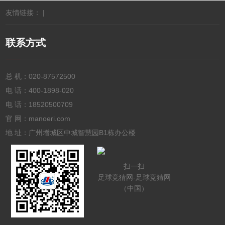
友情链接： |
联系方式
总 机：
020-87572500
电 话：
400-1898-020
电 话：
18520500709
官 网：manoeri.com
地 址：广州增城区中城智慧园B1栋办公楼
扫一扫
足球竞猜网-足球竞猜网
（中国）